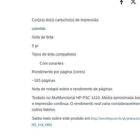
Cor(es) do(s) cartucho(s) de impressão
colorido
Gota de tinta
5 pl
Tipos de tinta compatíveis
Com corantes
Rendimento por página (cores)
~165 páginas
Nota de rodapé sobre o rendimento de páginas
Testado no Multifuncional HP PSC 1410. Média aproximada ba
e impressão contínua. O rendimento real varia consideravelme
outros fatores.
http://www8.hp.com/br/pt/products/
Saiba mais sobre este produto em:
001_title_r0001