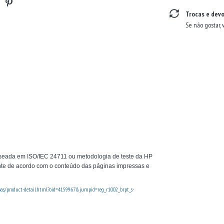
Trocas e dev
Se não gostar, 
seada em ISO/IEC 24711 ou metodologia de teste da HP
nte de acordo com o conteúdo das páginas impressas e
oas/product-detail.html?oid=4159967&jumpid=reg_r1002_brpt_s-