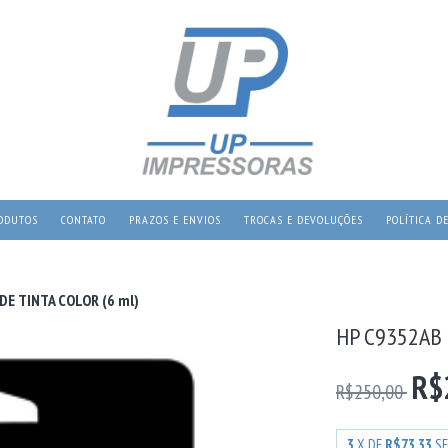
ODUTOS
CONTATO
PRAZOS E ENVIOS
TROCAS E DEVOLUÇÕES
POLÍTICA D
E TINTA COLOR (6 ml)
HP C9352AB 
R$
R$250,00
3
X DE
R$73,33
S