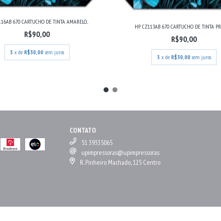
116AB 670 CARTUCHO DE TINTA AMARELO...
HP CZ113AB 670 CARTUCHO DE TINTA PRET
R$90,00
R$90,00
3
x de
R$30,00
sem juros
3
x de
R$30,00
sem juros
CONTATO
51 39335065
upimpressoras@upimpressoras
R. Pinheiro Machado, 125 Centro