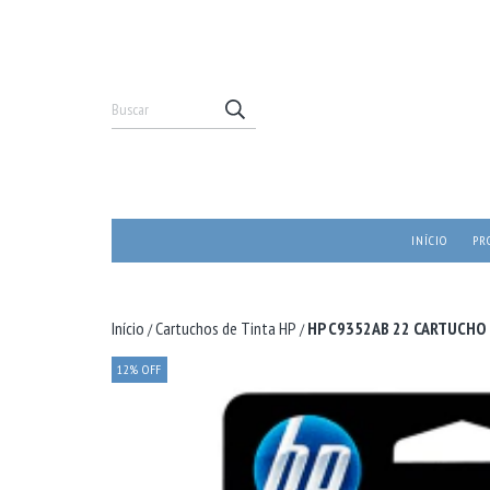
INÍCIO
PR
Início
Cartuchos de Tinta HP
HP C9352AB 22 CARTUCHO D
/
/
12
%
OFF