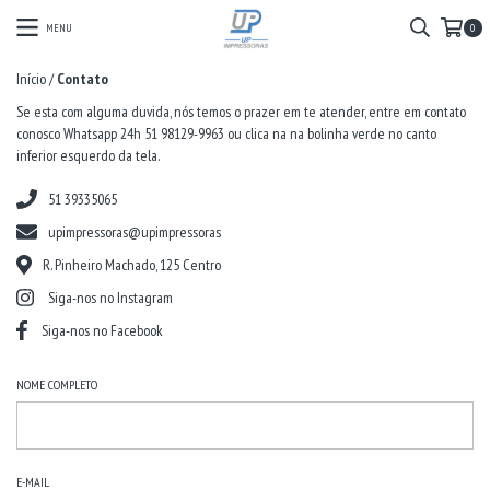
MENU
0
Início
/
Contato
Se esta com alguma duvida, nós temos o prazer em te atender, entre em contato
conosco Whatsapp 24h 51 98129-9963 ou clica na na bolinha verde no canto
inferior esquerdo da tela.
51 39335065
upimpressoras@upimpressoras
R. Pinheiro Machado, 125 Centro
Siga-nos no Instagram
Siga-nos no Facebook
NOME COMPLETO
E-MAIL