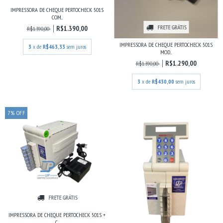
IMPRESSORA DE CHEQUE PERTOCHECK 501S
COM...
FRETE GRÁTIS
R$1.390,00
R$1.390,00
IMPRESSORA DE CHEQUE PERTOCHECK 501S
3
x de
R$463,33
sem juros
MOD...
R$1.290,00
R$1.390,00
3
x de
R$430,00
sem juros
7
%
OFF
FRETE GRÁTIS
IMPRESSORA DE CHEQUE PERTOCHECK 501S +
C...