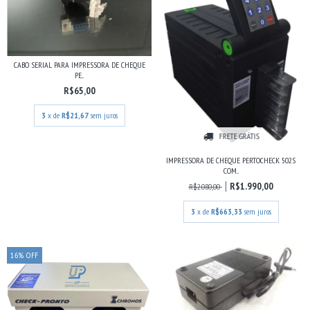
CABO SERIAL PARA IMPRESSORA DE CHEQUE
PE...
R$65,00
3
x de
R$21,67
sem juros
FRETE GRÁTIS
IMPRESSORA DE CHEQUE PERTOCHECK 502S
COM...
R$1.990,00
R$2.080,00
3
x de
R$663,33
sem juros
16
%
OFF