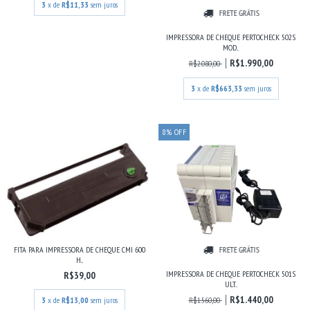
3
x de
R$11,33
sem juros
FRETE GRÁTIS
IMPRESSORA DE CHEQUE PERTOCHECK 502S
MOD...
R$1.990,00
R$2.080,00
3
x de
R$663,33
sem juros
8
%
OFF
FRETE GRÁTIS
FITA PARA IMPRESSORA DE CHEQUE CMI 600
H...
IMPRESSORA DE CHEQUE PERTOCHECK 501S
R$39,00
ULT...
R$1.440,00
R$1.560,00
3
x de
R$13,00
sem juros