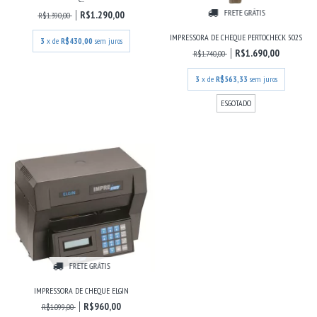
FRETE GRÁTIS
R$1.290,00
R$1.390,00
IMPRESSORA DE CHEQUE PERTOCHECK 502S
3
x de
R$430,00
sem juros
R$1.690,00
R$1.740,00
3
x de
R$563,33
sem juros
ESGOTADO
FRETE GRÁTIS
IMPRESSORA DE CHEQUE ELGIN
R$960,00
R$1.099,00